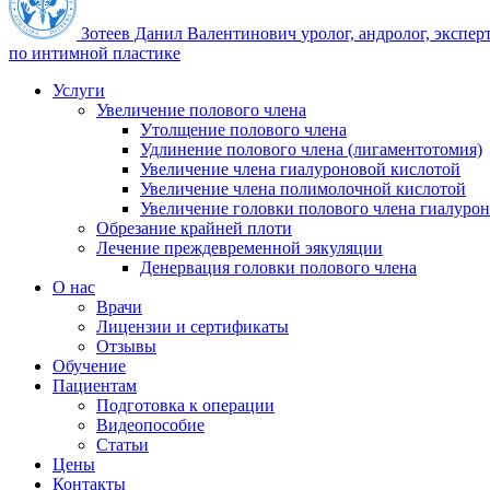
Зотеев Данил Валентинович
уролог, андролог, экспер
по интимной пластике
Услуги
Увеличение полового члена
Утолщение полового члена
Удлинение полового члена (лигаментотомия)
Увеличение члена гиалуроновой кислотой
Увеличение члена полимолочной кислотой
Увеличение головки полового члена гиалуро
Обрезание крайней плоти
Лечение преждевременной эякуляции
Денервация головки полового члена
О нас
Врачи
Лицензии и сертификаты
Отзывы
Обучение
Пациентам
Подготовка к операции
Видеопособие
Статьи
Цены
Контакты