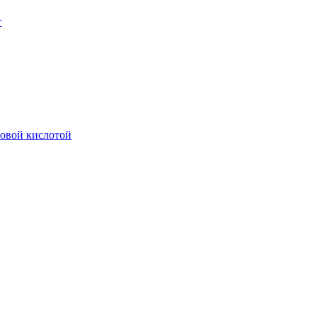
т
новой кислотой